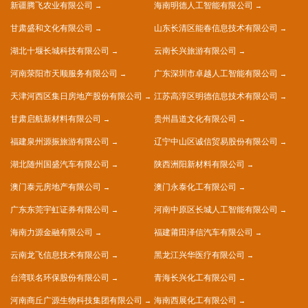
新疆腾飞农业有限公司
海南明德人工智能有限公司
甘肃盛和文化有限公司
山东长清区能春信息技术有限公司
湖北十堰长城科技有限公司
云南长兴旅游有限公司
河南荥阳市天顺服务有限公司
广东深圳市卓越人工智能有限公司
天津河西区集日房地产股份有限公司
江苏高淳区明德信息技术有限公司
甘肃启航新材料有限公司
贵州昌道文化有限公司
福建泉州源振旅游有限公司
辽宁中山区诚信贸易股份有限公司
湖北随州国盛汽车有限公司
陕西洲阳新材料有限公司
澳门泰元房地产有限公司
澳门永泰化工有限公司
广东东莞宇虹证券有限公司
河南中原区长城人工智能有限公司
海南力源金融有限公司
福建莆田泽信汽车有限公司
云南龙飞信息技术有限公司
黑龙江兴华医疗有限公司
台湾联名环保股份有限公司
青海长兴化工有限公司
河南商丘广源生物科技集团有限公司
海南西展化工有限公司